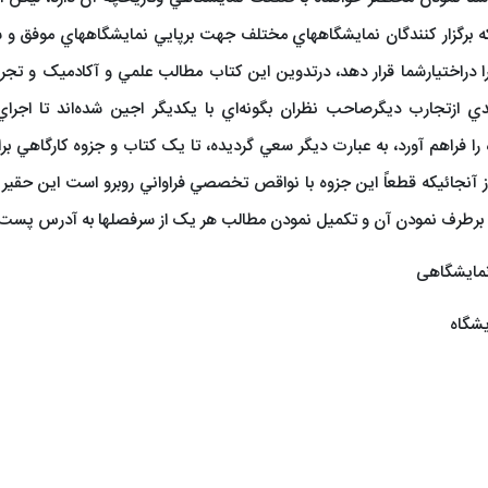
که برگزار كنندگان نمايشگاههاي مختلف جهت برپايي نمايشگاههاي موفق و 
ا دراختيارشما قرار دهد، درتدوين اين کتاب مطالب علمي و آکادميک و تجربيا
دي ازتجارب ديگرصاحب نظران بگونه‌اي با يکديگر اجين شده‌اند تا اجر
را فراهم آورد، به عبارت ديگر سعي گرديده، تا يک کتاب و جزوه کارگاهي 
. از آنجائيكه قطعاً اين جزوه با نواقص تخصصي فراواني روبرو است اين حق
 برطرف نمودن آن و تکمیل نمودن مطالب هر یک از سرفصلها به آدرس پست الک
 نمایشگاهی
یشگاه