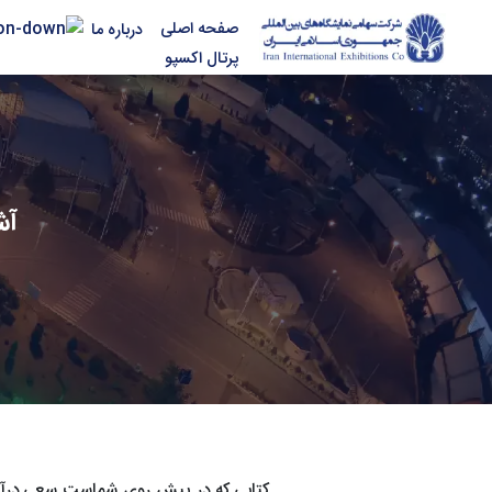
صفحه اصلی
درباره ما
پرتال اکسپو
آش
کتابي که در پيش‌ روي شماست سعي درآشنا