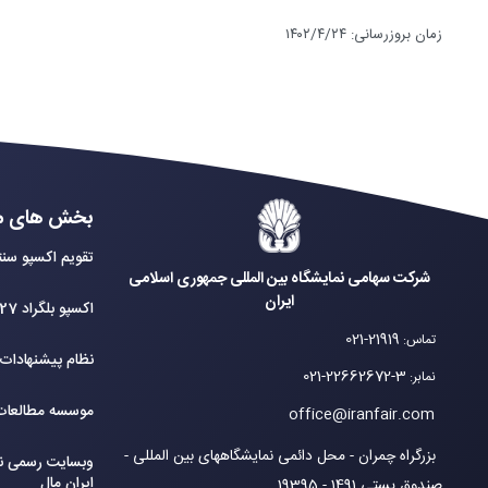
زمان بروزرسانی
:
۱۴۰۲/۴/۲۴
بخش های م
تقویم اکسپو سنت
شرکت سهامی نمایشگاه بین المللی جمهوری اسلامی
ایران
اکسپو بلگراد 2027
021-21919
تماس
:
نظام پیشنهادات
021-22662672-3
نمابر
:
موسسه مطالعات 
office@iranfair.com
بزرگراه چمران - محل دائمی نمایشگاههای بین المللی -
وبسایت رسمی نم
ایران مال
صندوق پستی 1491 - 19395