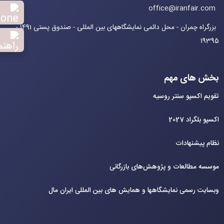
office@iranfair.com
بزرگراه چمران - محل دائمی نمایشگاههای بین المللی - صندوق پستی 1491 -
19395
بخش های مهم
تقویم اکسپو سنتر روسیه
اکسپو بلگراد 2027
نظام پیشنهادات
موسسه مطالعات و پژوهش‌های بازرگانی
وبسایت رسمی نمایشگاهها و همایش های بین‌ المللی ایران مال