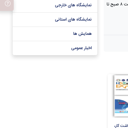
گروه های مرتبط در سالن های 5-6-7-8-9-10-11-27-31-35-38-A38- B38- 44 و فضای باز از تاریخ 13 لغایت 16 مهر ماه سال جاری از ساعت ۸ صبح تا
نمایشگاه های خارجی
نمایشگاه های استانی
همایش ها
اخبار عمومی
نمایشگاه بین المللی بهداشت کار،