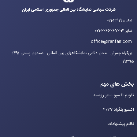
شرکت سهامی نمایشگاه بین المللی جمهوری اسلامی ایران
021-21919
تماس
:
021-22662672-3
نمابر
:
office@iranfair.com
بزرگراه چمران - محل دائمی نمایشگاههای بین المللی - صندوق پستی 1491 -
19395
بخش های مهم
تقویم اکسپو سنتر روسیه
اکسپو بلگراد 2027
نظام پیشنهادات