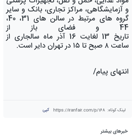
مواد غذایی، حمل و نقل، تجهیزات پزشکی
و آزمایشگاهی، مراکز تجاری، بانک
و سایر
گر
وه های مرتبط در سالن های
31، 40،
44
و فضای باز از
تاریخ
13
لغایت
16
آذر
ماه سالجاری از
ساعت ۸ صبح تا ۱۵ در تهران دایر است
.
انتهای پیام
/
کپی
لینک کوتاه
:
https://iranfair.com/p/168
خبرهای بیشتر