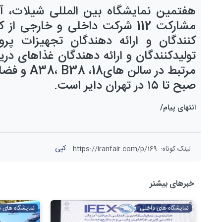
هفتمین نمایشگاه بین المللی شیلات، آب
مشارکت
112
شرکت
داخلی و خارجی از 
کنندگان و ارائه دهندگان تجهیزات پر
تولیدکنندگان و ارائه دهندگان غذاهای دری
مرتبط در سالن های
18،
38
B
38،
A
و فضای
صبح تا ۱۵ در تهران دایر است
.
انتهای پیام/
کپی
لینک کوتاه
:
https://iranfair.com/p/169
خبرهای بیشتر
نمایشگاه های داخلی
نمایشگاه های 