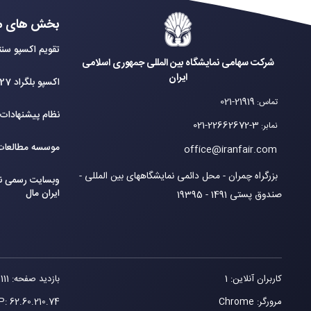
بخش های م
تقویم اکسپو سنت
شرکت سهامی نمایشگاه بین المللی جمهوری اسلامی
ایران
اکسپو بلگراد 2027
021-21919
تماس
:
نظام پیشنهادات
021-22662672-3
نمابر
:
موسسه مطالعات 
office@iranfair.com
بزرگراه چمران - محل دائمی نمایشگاههای بین المللی -
وبسایت رسمی نم
ایران مال
صندوق پستی 1491 - 19395
کاربران آنلاین: 1
بازدید صفحه: 111
مرورگر: Chrome
62.60.210.74
IP: