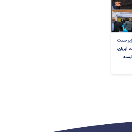
وزیر صمت
 آبزیان،
بسته