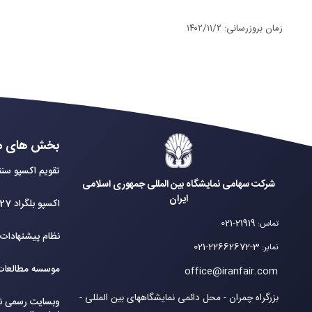
زمان بروزرسانی
:
۱۴۰۲/۱۱/۲
بخش های م
تقویم اکسپو سنت
شرکت سهامی نمایشگاه بین المللی جمهوری اسلامی
ایران
اکسپو بلگراد 2027
021-21919
تماس
:
نظام پیشنهادات
021-22662672-3
نمابر
:
موسسه مطالعات 
office@iranfair.com
بزرگراه چمران - محل دائمی نمایشگاههای بین المللی -
وبسایت رسمی نم