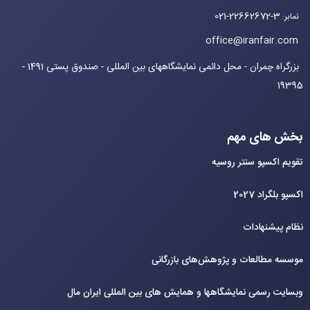
021-22662672-3
نمابر
:
office@iranfair.com
بزرگراه چمران - محل دائمی نمایشگاههای بین المللی - صندوق پستی 1491 -
19395
بخش های مهم
تقویم اکسپو سنتر روسیه
اکسپو بلگراد 2027
نظام پیشنهادات
موسسه مطالعات و پژوهش‌های بازرگانی
وبسایت رسمی نمایشگاهها و همایش های بین‌ المللی ایران مال