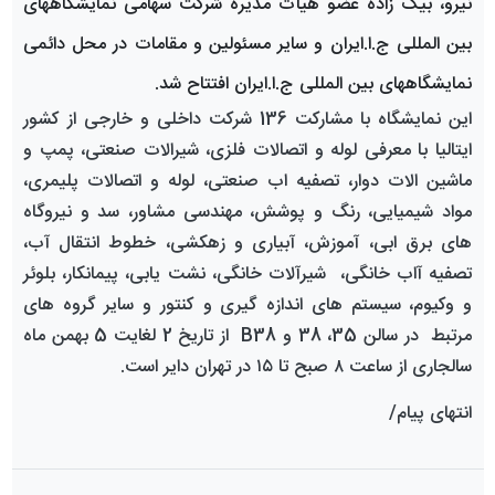
نیرو، بیک زاده عضو هیأت مدیره شرکت سهامی نمایشگاههای
بین المللی ج.ا.ایران و سایر مسئولین و مقامات در محل دائمی
نمایشگاههای بین المللی ج.ا.ایران افتتاح شد
.
این نمایشگاه
با مشارکت 136 شرکت
داخلی و خارجی از کشور
ایتالیا با معرفی لوله و اتصالات فلزی، شیرالات صنعتی، پمپ و
ماشین الات دوار، تصفیه اب صنعتی، لوله و اتصالات پلیمری،
مواد شیمیایی، رنگ و پوشش، مهندسی مشاور، سد و نیروگاه
های برق ابی، آموزش، آبیاری و زهکشی، خطوط انتقال آب،
تصفیه آاب خانگی، شیرآلات خانگی، نشت یابی، پیمانکار، بلوئر
و وکیوم، سیستم های اندازه گیری و کنتور و سایر گروه های
مرتبط
در سالن 35، 38 و
B
38 از تاریخ 2 لغایت 5 بهمن ماه
سالجاری از ساعت ۸ صبح تا ۱۵ در تهران دایر است
.
انتهای پیام/