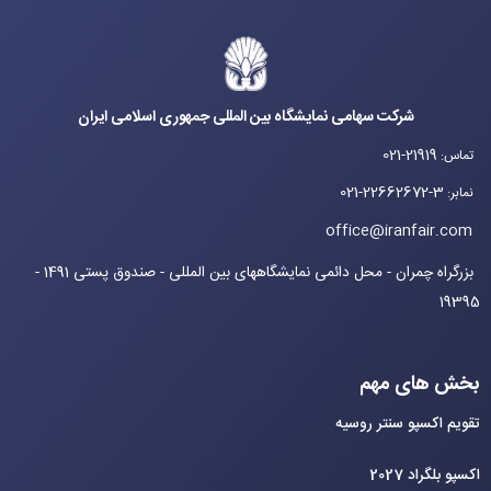
شرکت سهامی نمایشگاه بین المللی جمهوری اسلامی ایران
021-21919
تماس
:
021-22662672-3
نمابر
:
office@iranfair.com
بزرگراه چمران - محل دائمی نمایشگاههای بین المللی - صندوق پستی 1491 -
19395
بخش های مهم
تقویم اکسپو سنتر روسیه
اکسپو بلگراد 2027