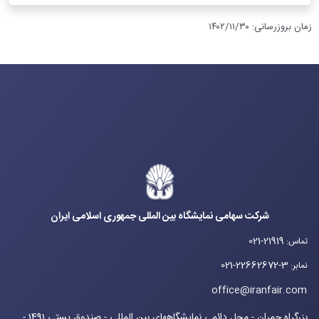
زمان بروزرسانی
:
۱۴۰۲/۱۱/۳۰
شرکت سهامی نمایشگاه بین المللی جمهوری اسلامی ایران
021-21919
تماس
:
021-22662672-3
نمابر
:
office@iranfair.com
بزرگراه چمران - محل دائمی نمایشگاههای بین المللی - صندوق پستی 1491 -