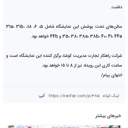
داشت.
سالن‌های تحت پوشش این نمایشگاه شامل 5، 6، 18، 31a، 31b،
35، 38، 38a، 38b، 40، 41، 44a و 44b خواهد بود.
شرکت راهکار تجارت مدیریت کوشا، برگزار کننده این نمایشگاه است و
ساعت کاری این رویداد نیز از 8 تا ۱۵ خواهد بود.
انتهای پیام/
کپی
لینک کوتاه
:
https://iranfair.com/p/385
خبرهای بیشتر