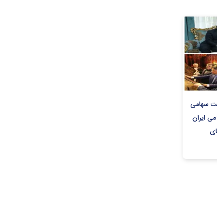
کت سهامی
می ایران
ای