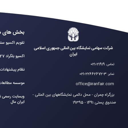
بخش های م
تقویم اکسپو سنت
شرکت سهامی نمایشگاه بین المللی جمهوری اسلامی
ایران
اکسپو بلگراد 2027
021-21919
تماس
:
نظام پیشنهادات
021-22662672-3
نمابر
:
موسسه مطالعات 
office@iranfair.com
بزرگراه چمران - محل دائمی نمایشگاههای بین المللی -
وبسایت رسمی نم
ایران مال
صندوق پستی 1491 - 19395