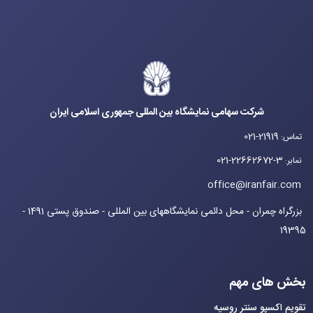
شرکت سهامی نمایشگاه بین المللی جمهوری اسلامی ایران
021-21919
تماس
:
021-22662672-3
نمابر
:
office@iranfair.com
بزرگراه چمران - محل دائمی نمایشگاههای بین المللی - صندوق پستی 1491 -
19395
بخش های مهم
تقویم اکسپو سنتر روسیه