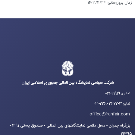
زمان بروزرسانی
:
۱۴۰۳/۱۱/۲۴
شرکت سهامی نمایشگاه بین المللی جمهوری اسلامی ایران
021-21919
تماس
:
021-22662672-3
نمابر
:
office@iranfair.com
بزرگراه چمران - محل دائمی نمایشگاههای بین المللی - صندوق پستی 1491 -
19395