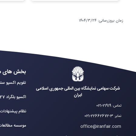
زمان بروزرسانی
:
۱۴۰۴/۳/۲۴
بخش های م
تقویم اکسپو سنت
شرکت سهامی نمایشگاه بین المللی جمهوری اسلامی
ایران
اکسپو بلگراد 2027
021-21919
تماس
:
نظام پیشنهادات
021-22662672-3
نمابر
:
موسسه مطالعات 
office@iranfair.com