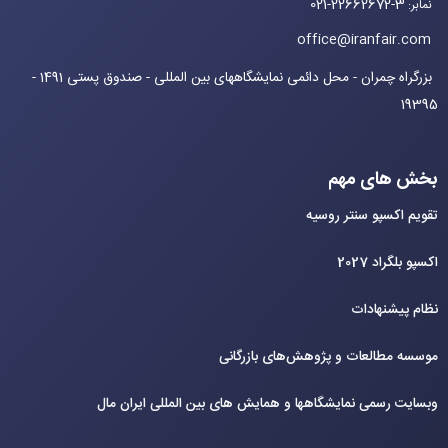
021-22662672-3
نمابر
:
office@iranfair.com
بزرگراه چمران - محل دائمی نمایشگاههای بین المللی - صندوق پستی 1491 -
19395
بخش های مهم
تقویم اکسپو سنتر روسیه
اکسپو بلگراد 2027
نظام پیشنهادات
موسسه مطالعات و پژوهش‌های بازرگانی
وبسایت رسمی نمایشگاهها و همایش های بین‌ المللی ایران مال