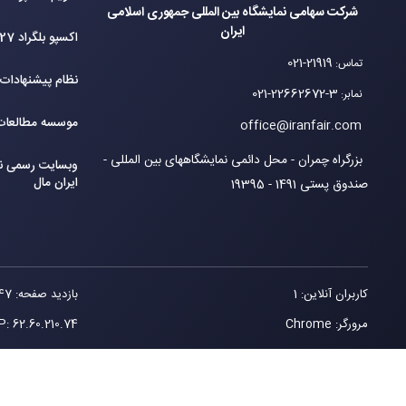
شرکت سهامی نمایشگاه بین المللی جمهوری اسلامی
ایران
اکسپو بلگراد 2027
021-21919
تماس
:
نظام پیشنهادات
021-22662672-3
نمابر
:
موسسه مطالعات 
office@iranfair.com
بزرگراه چمران - محل دائمی نمایشگاههای بین المللی -
وبسایت رسمی نم
ایران مال
صندوق پستی 1491 - 19395
کاربران آنلاین: 1
بازدید صفحه: 147
مرورگر: Chrome
62.60.210.74
IP:
© کلیه حقوق این وب سایت متعلق به شرکت سهامی نمایشگاههای بین المللی جمهوری اسل