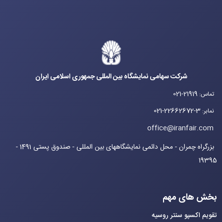
شرکت سهامی نمایشگاه بین المللی جمهوری اسلامی ایران
021-21919
تماس
:
021-22662672-3
نمابر
:
office@iranfair.com
بزرگراه چمران - محل دائمی نمایشگاههای بین المللی - صندوق پستی 1491 -
19395
بخش های مهم
تقویم اکسپو سنتر روسیه