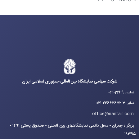
شرکت سهامی نمایشگاه بین المللی جمهوری اسلامی ایران
021-21919
تماس
:
021-22662672-3
نمابر
:
office@iranfair.com
بزرگراه چمران - محل دائمی نمایشگاههای بین المللی - صندوق پستی 1491 -
19395