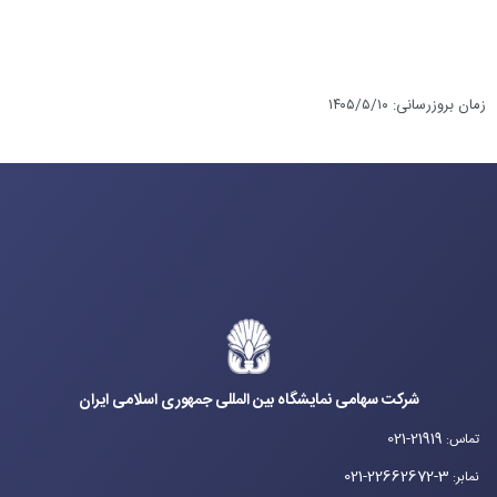
زمان بروزرسانی
:
۱۴۰۵/۵/۱۰
شرکت سهامی نمایشگاه بین المللی جمهوری اسلامی ایران
021-21919
تماس
:
021-22662672-3
نمابر
: