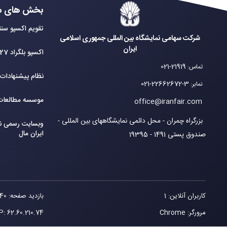
بخش های م
تقویم اکسپو سنت
شرکت سهامی نمایشگاه بین المللی جمهوری اسلامی
ایران
اکسپو بلگراد 2027
021-21919
تماس
:
نظام پیشنهادات
021-22662672-3
نمابر
:
موسسه مطالعات 
office@iranfair.com
بزرگراه چمران - محل دائمی نمایشگاههای بین المللی -
وبسایت رسمی نم
ایران مال
صندوق پستی 1491 - 19395
کاربران آنلاین: 1
بازدید صفحه: 40
مرورگر: Chrome
62.60.210.74
IP: