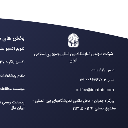
بخش های م
تقویم اکسپو سنت
شرکت سهامی نمایشگاه بین المللی جمهوری اسلامی
ایران
اکسپو بلگراد 2027
021-21919
تماس
:
نظام پیشنهادات
021-22662672-3
نمابر
:
موسسه مطالعات 
office@iranfair.com
بزرگراه چمران - محل دائمی نمایشگاههای بین المللی -
وبسایت رسمی نم
ایران مال
صندوق پستی 1491 - 19395