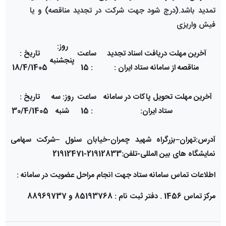
تمدید باشد.(درج شود جهت شرکت در تجدید مناقصه) و یا
فیش واریزی
روز:
آخرین مهلت دریافت اسناد تجدید
ساعت
تاریخ :
پنجشنبه
مناقصه از سامانه ستاد ایران :
: 15
18/4/1405
آخرین مهلت تحویل پاکات در سامانه
ساعت
روز: سه
تاریخ :
ستاد ایران:
: 15
شنبه
30/4/1405
آدرس:تهران
–
بزرگراه شهید چمران-خیابان سئول
–
شرکت سهامی
نمایشگاه های بین المللی-تلفن:21912833-21912471
اطلاعات تماس سامانه ستاد جهت انجام مراحل عضویت در سامانه :
مرکز تماس 1456 . دفتر ثبت نام : 85193768 و 88969737