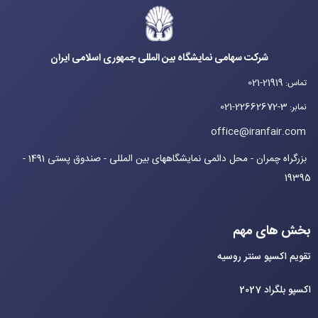
شرکت سهامی نمایشگاه بین المللی جمهوری اسلامی ایران
021-21919
تماس
:
021-22662672-3
نمابر
:
office@iranfair.com
بزرگراه چمران - محل دائمی نمایشگاههای بین المللی - صندوق پستی 1491 -
19395
بخش های مهم
تقویم اکسپو سنتر روسیه
اکسپو بلگراد 2027