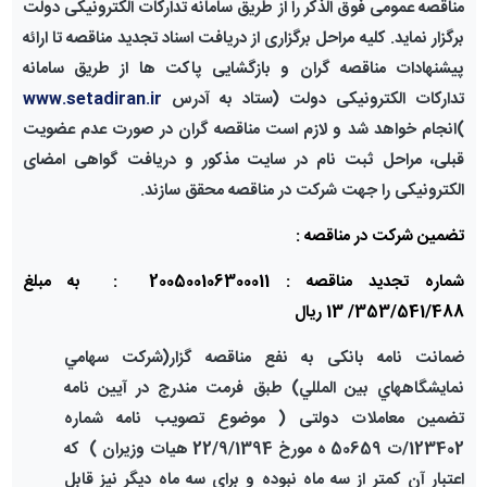
مناقصه عمومی فوق الذکر را از طریق سامانه تدارکات الکترونیکی دولت
برگزار نماید. کلیه مراحل برگزاری از دریافت اسناد تجدید مناقصه تا ارائه
پیشنهادات مناقصه گران و بازگشایی پاکت ها از طریق سامانه
تدارکات الکترونیکی دولت (ستاد به آدرس
www.setadiran.ir
)انجام خواهد شد و لازم است مناقصه گران در صورت عدم عضویت
قبلی، مراحل ثبت نام در سایت مذکور و دریافت گواهی امضای
الکترونیکی را جهت شرکت در مناقصه محقق سازند.
تضمین شرکت در مناقصه :
شماره تجدید مناقصه :
200500106300011
: به مبلغ
353/541/488/ 13
ریال
ضمانت نامه بانکی به نفع مناقصه گزار(شركت سهامي
نمايشگاههاي بين المللي) طبق فرمت مندرج در آیین نامه
تضمین معاملات دولتی
( موضوع تصویب نامه شماره
123402/ت 50659 ه مورخ 22/9/1394 هیات وزیران )
كه
اعتبار آن كمتر از سه ماه نبوده و برای سه ماه دیگر نیز قابل