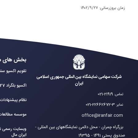
زمان بروزرسانی
:
۱۴۰۲/۹/۲۷
بخش های م
تقویم اکسپو سنت
شرکت سهامی نمایشگاه بین المللی جمهوری اسلامی
ایران
اکسپو بلگراد 2027
021-21919
تماس
:
نظام پیشنهادات
021-22662672-3
نمابر
:
موسسه مطالعات 
office@iranfair.com
بزرگراه چمران - محل دائمی نمایشگاههای بین المللی -
وبسایت رسمی نم
ایران مال
صندوق پستی 1491 - 19395