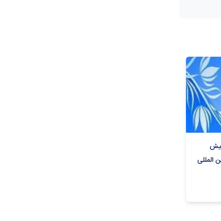
پیش
 المللی