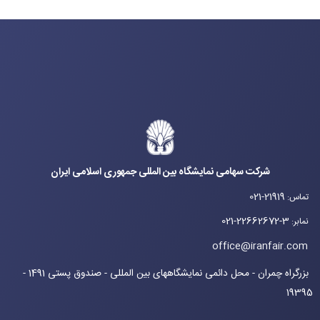
شرکت سهامی نمایشگاه بین المللی جمهوری اسلامی ایران
021-21919
تماس
:
021-22662672-3
نمابر
:
office@iranfair.com
بزرگراه چمران - محل دائمی نمایشگاههای بین المللی - صندوق پستی 1491 -
19395