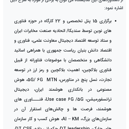
از دستاوردهای این نمایشگاه می توان به برخی از موارد به شرح ذیل
اشاره نمود:
برگزاری 15 پنل تخصصی و 22 کارگاه در حوزه فناوری
های نوین توسط سندیکا/ اتحادیه صنعت مخابرات ایران
و ستاد توسعه اقتصاد دیجیتال معاونت علمی، فناوری و
اقتصاد دانش بنیان ریاست جمهوری با همراهی اساتید
دانشگاهی و متخصصان با موضوعات فناورانه از قبیل
فناوری بلاکچین، اهمیت بلاکچین و رمز ارز در توسعه
تجارت، نسل پنج در متاورس، 5G/ 6G MTN، هوش
مصنوعی در بانکداری هوشمند ایران، دیجیتال
ترانسفورمیشن، Use case 6G /5G، فنــــاوری های
هوشمند، فرصت ها و چالش‌های استقرار آن در
سازمان‌های بزرگ، AI – KM، هوش کسب و کار سازمان
های چابک، DT leadership، حکمرانی داده، DT CSF،