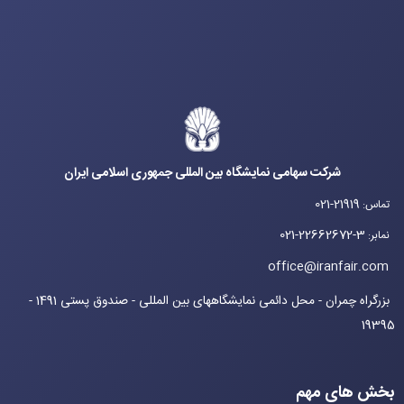
شرکت سهامی نمایشگاه بین المللی جمهوری اسلامی ایران
021-21919
تماس
:
021-22662672-3
نمابر
:
office@iranfair.com
بزرگراه چمران - محل دائمی نمایشگاههای بین المللی - صندوق پستی 1491 -
19395
بخش های مهم