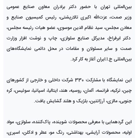
بین‌المللی تهران با حضور دکتر برادران معاون صنایع عمومی
وزیر صمت، عزت‌الله اکبری تالارپشتی، رئیس کمیسیون صنایع و
معادن مجلس، سید نظام الدین موسوی، عضو هیات رئیسه مجلس،
دکتر ابرفراخ، مدیرکل صنایع سلولزی، چاپ و نوشت افزار وزارت
صمت و سایر مسئولان و مقامات در محل دائمی نمایشگاه‌های
بین‌المللی ج.ا.ایران آغاز به کار کرد.
این نمایشگاه با مشارکت 330 شرکت داخلی و خارجی از کشورهای
چین، ترکیه، فرانسه، آلمان، روسیه، هند، ایتالیا، اسپانیا، سوئیس، کره
جنوبی، مالزی، آرژانتین، بلژیک و هلند گشایش یافت.
این گردهمایی با معرفی محصولات شوینده، پاک‌کننده، سلولزی، مواد
اولیه، محصولات آرایشی، بهداشتی، رنگ مو، عطر و ادکلن، اسپری،