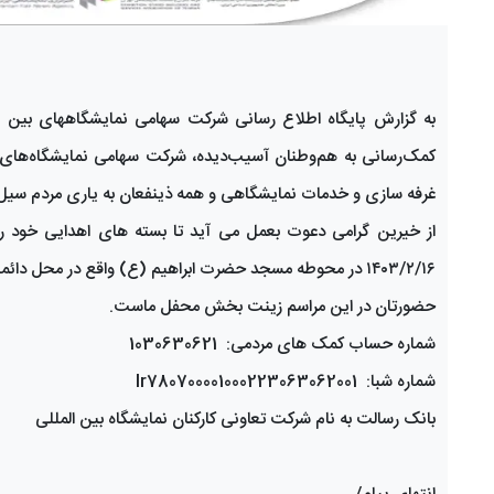
به گزارش پایگاه اطلاع رسانی شرکت سهامی نمایشگاههای بین ال
کمک‌رسانی به هم‌وطنان آسیب‌دیده، شرکت سهامی نمایشگاه‌های بین
غرفه سازی و خدمات نمایشگاهی و همه ذینفعان به یاری مردم سیل زد
۱۴۰۳/۲/۱۶ در محوطه مسجد حضرت ابراهیم (ع) واقع در محل دائمی نمایشگاههای بین المللی تهران تحویل فرمایند.
حضورتان در این مراسم زینت بخش محفل ماست.
شماره حساب کمک های مردمی: 1030630621
شماره شبا: Ir780700001000223063062001
بانک رسالت به نام شرکت تعاونی کارکنان نمایشگاه بین المللی