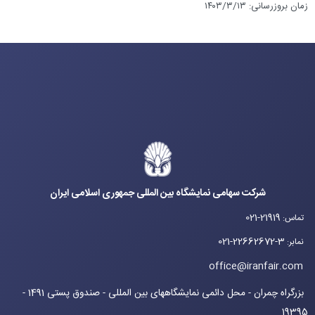
زمان بروزرسانی
:
۱۴۰۳/۳/۱۳
شرکت سهامی نمایشگاه بین المللی جمهوری اسلامی ایران
021-21919
تماس
:
021-22662672-3
نمابر
:
office@iranfair.com
بزرگراه چمران - محل دائمی نمایشگاههای بین المللی - صندوق پستی 1491 -
19395