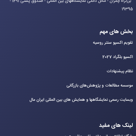
بزرگراه چمران - محل دائمی نمایشگاههای بین المللی - صندوق پستی 1491 -
19395
بخش های مهم
تقویم اکسپو سنتر روسیه
اکسپو بلگراد 2027
نظام پیشنهادات
موسسه مطالعات و پژوهش‌های بازرگانی
وبسایت رسمی نمایشگاهها و همایش های بین‌ المللی ایران مال
لینک های مفید