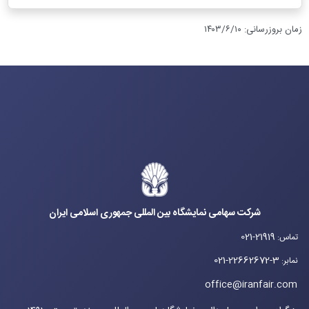
زمان بروزرسانی
:
۱۴۰۳/۶/۱۰
شرکت سهامی نمایشگاه بین المللی جمهوری اسلامی ایران
021-21919
تماس
:
021-22662672-3
نمابر
:
office@iranfair.com