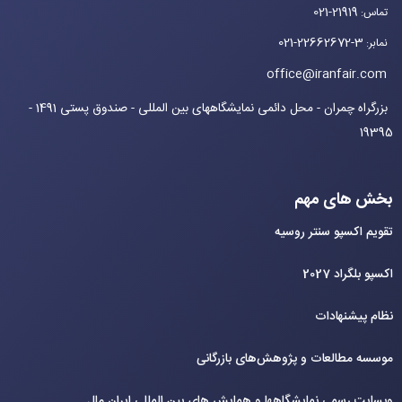
021-21919
تماس
:
021-22662672-3
نمابر
:
office@iranfair.com
بزرگراه چمران - محل دائمی نمایشگاههای بین المللی - صندوق پستی 1491 -
19395
بخش های مهم
تقویم اکسپو سنتر روسیه
اکسپو بلگراد 2027
نظام پیشنهادات
موسسه مطالعات و پژوهش‌های بازرگانی
وبسایت رسمی نمایشگاهها و همایش های بین‌ المللی ایران مال