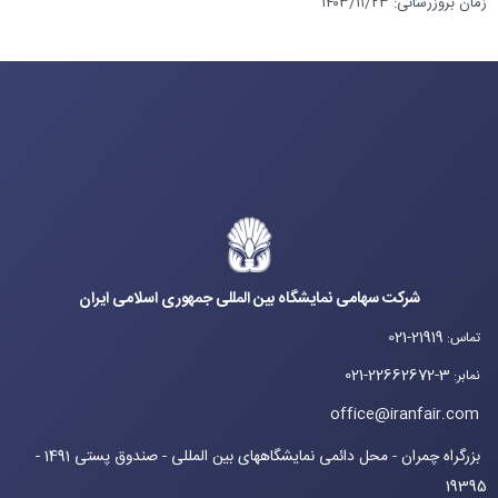
زمان بروزرسانی
:
۱۴۰۳/۱۱/۲۳
شرکت سهامی نمایشگاه بین المللی جمهوری اسلامی ایران
021-21919
تماس
:
021-22662672-3
نمابر
:
office@iranfair.com
بزرگراه چمران - محل دائمی نمایشگاههای بین المللی - صندوق پستی 1491 -
19395