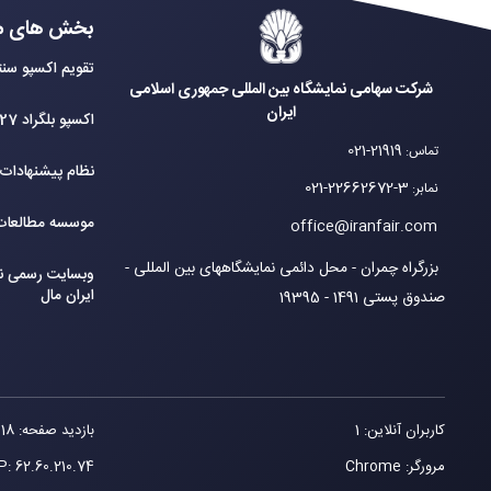
بخش های م
تقویم اکسپو سنت
شرکت سهامی نمایشگاه بین المللی جمهوری اسلامی
ایران
اکسپو بلگراد 2027
021-21919
تماس
:
نظام پیشنهادات
021-22662672-3
نمابر
:
موسسه مطالعات 
office@iranfair.com
بزرگراه چمران - محل دائمی نمایشگاههای بین المللی -
وبسایت رسمی نم
ایران مال
صندوق پستی 1491 - 19395
کاربران آنلاین: 1
بازدید صفحه: 118
مرورگر: Chrome
62.60.210.74
IP: