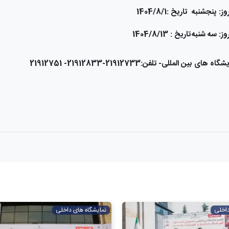
وز: پنجشنبه
تاریخ :1404/8/1
وز: سه شنبه
تاریخ : 1404/8/13
ی بین المللی- تلفن:21912733-21912833
- 21912751
داخلی
نمایشگاه های داخلی