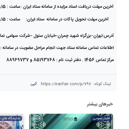
آخرین مهلت دریافت اسناد مزایده از سامانه ستاد ایران :
ساعت : 15
ر
آخرین مهلت تحویل پاکات در سامانه ستاد ایران:
ساعت : 15
ر
آدرس:تهران
–
بزرگراه شهید چمران-خیابان سئول
–
شرکت سهامی نمایشگاه ها
اطلاعات تماس سامانه ستاد جهت انجام مراحل عضویت در سامانه :
مرکز تماس 1456 . دفتر ثبت نام : 85193768 و 88969737
کپی
لینک کوتاه
:
https://iranfair.com/p/797
خبرهای بیشتر
اخبار عمومی
نمایشگاه های 