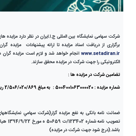
شرکت سهامی
نمایشگاه بین المللی ج.ا.ایران در نظر دارد مزایده ه
برگزاری از دریافت اسناد مزایده تا ارائه پیشنهادات مزایده گ
www.setadiran.ir
انجام خواهد شد و لازم است
مزایده گران
د
الکترونیکی را جهت شرکت در مزایده
محقق سازند.
تضامین شرکت در مزایده ها :
شماره مزایده : 5004001063000020 : به مبلغ 2/506/020/869 ریال
ضمانت نامه بانکی به نفع مزایده گزار(شركت سهامي نمايشگاهها
تصویب نامه شماره 123402/ت 50659 ه مورخ 1394/9/22 هیات وزیران )
باشد.(درج شود جهت شرکت در مزایده)