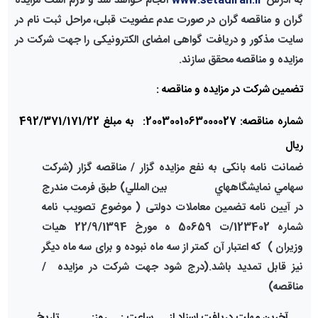
به آدرس
www.setadiran.ir
انجام خواهد شد و لازم است
مزایده
گران و مناقصه گران
در صورت عدم عضویت قبلی، مراحل ثبت نام در
سایت مذکور و دریافت گواهی امضای الکترونیکی را جهت شرکت در
مزایده و مناقصه
محقق سازند.
تضمین شرکت در مزایده و مناقصه :
شماره مناقصه: 2003001063000027: به مبلغ 492/371/171/22
ریال
ضمانت نامه بانکی به نفع مزایده گزار / مناقصه گزار (شركت
سهامي نمايشگاههاي بين المللي) طبق فرمت مندرج
در آیین نامه تضمین معاملات دولتی
( موضوع تصویب نامه
شماره 123402/ت 50659 ه مورخ 22/9/1394 هیات
وزیران )
كه اعتبار آن كمتر از سه ماه نبوده و برای سه ماه دیگر
نیز قابل تمدید باشد.(درج شود جهت شرکت در مزایده /
مناقصه)
آخرین مهلت دریافت اسناد از
ساعت :
روز:
تاریخ