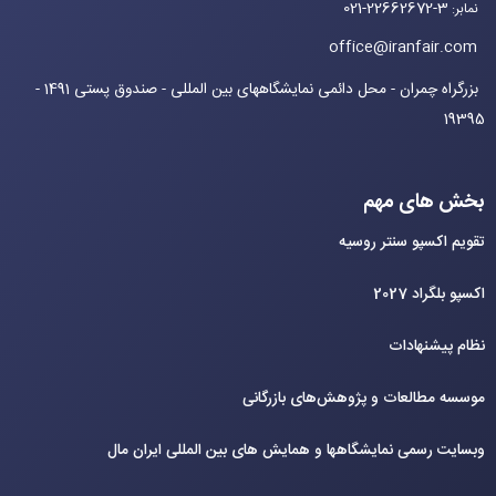
021-22662672-3
نمابر
:
office@iranfair.com
بزرگراه چمران - محل دائمی نمایشگاههای بین المللی - صندوق پستی 1491 -
19395
بخش های مهم
تقویم اکسپو سنتر روسیه
اکسپو بلگراد 2027
نظام پیشنهادات
موسسه مطالعات و پژوهش‌های بازرگانی
وبسایت رسمی نمایشگاهها و همایش های بین‌ المللی ایران مال