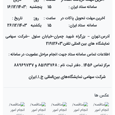
سامانه ستاد ایران :
15
پنجشنبه
:16/12/1403
آخرین مهلت تحویل پاکات در
ساعت :
روز:
تاریخ :
سامانه ستاد ایران:
15
یکشنبه
26/12/1403
آدرس:تهران
–
بزرگراه شهید چمران-خیابان سئول
–
شرکت سهامی
نمایشگاه های بین المللی تلفن:21912603
اطلاعات تماس سامانه ستاد جهت انجام مراحل عضویت در سامانه :
مرکز تماس 1456 . دفتر ثبت نام : 85193768 و 88969737
شرکت سهامی نمایشگاه‌های بین‌المللی ج.ا.ایران
عکس ها