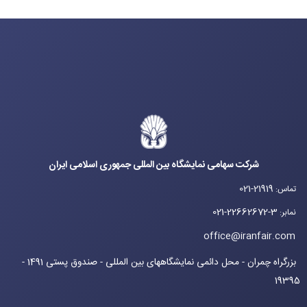
شرکت سهامی نمایشگاه بین المللی جمهوری اسلامی ایران
021-21919
تماس
:
021-22662672-3
نمابر
:
office@iranfair.com
بزرگراه چمران - محل دائمی نمایشگاههای بین المللی - صندوق پستی 1491 -
19395