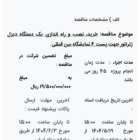
الف ) مشخصات مناقصه
موضوع مناقصه:
خرید، نصب و راه اندازی یک دستگاه دیزل
ژنراتور جهت پست 6 نمایشگاه بین المللی
مبلغ تضمين شرکت در
مدت اجراء :
مدت زمان
مناقصه :
انجام پروژه 45 روز می
به مبلغ
باشد
19/500/000/000
ریال
آخرين مهلت ارسال
آخرین تاريخ دریافت اسناد
پاكات پيشنهاد قيمت :
:
تا پایان ساعت 15:00
تا پایان ساعت 15:00
مورخ
1404/6/3
از طریق
مورخ 1404/5/19 از
سامانه ستاد
ایران
طریق سامانه ستاد ایران