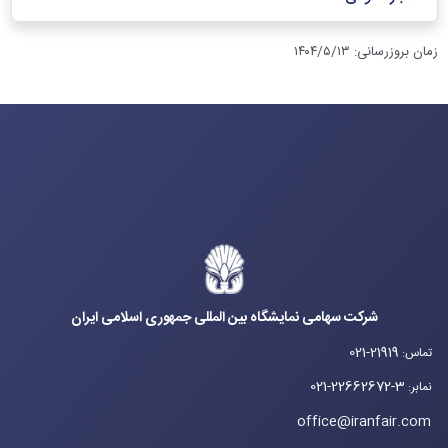
زمان بروزرسانی
:
۱۴۰۴/۵/۱۳
شرکت سهامی نمایشگاه بین المللی جمهوری اسلامی ایران
021-21919
تماس
:
021-22662672-3
نمابر
:
office@iranfair.com