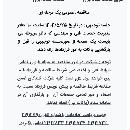
مناقصه : عمومی یک مرحله ای
جلسه توجیهی : در تاریخ 1404/5/25 ساعت 10 دفتر
مدیریت خدمات فنی و مهندسی که ناظر مربوطه می
بایست یک نسخه از صورتجلسه توجیهی را قبل از
بازگشایی پاکات به امور قراردادها ارائه دهد.
توجه : شرکت در این مناقصه به منزله قبولی تمامی
شرایط فنی و اختصاصی شرایط مناقصه و قرارداد فیما
بین خواهد بود. لازم است کلیه شرکت کنندگان ضمن
مطالعه شرایط مناقصه و پیش نویس قرارداد نسبت به
امضاء و مهر تمامی صفحات آن
و بارگذاری آن در
سامانه ستاد (پاکات ب )
اقدام نمایند.
جهت دریافت اطلاعات با شماره تلفن 21912590
-21912722 -21912724-21912833 تماس بگیرید.