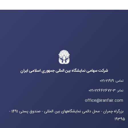
شرکت سهامی نمایشگاه بین المللی جمهوری اسلامی ایران
021-21919
تماس
:
021-22662672-3
نمابر
:
office@iranfair.com
بزرگراه چمران - محل دائمی نمایشگاههای بین المللی - صندوق پستی 1491 -
19395