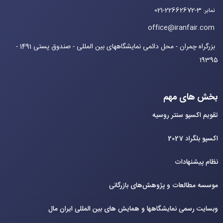
021-22662672-3
نمابر
:
office@iranfair.com
بزرگراه چمران - محل دائمی نمایشگاههای بین المللی - صندوق پستی 1491 -
19395
بخش های مهم
تقویم اکسپو سنتر روسیه
اکسپو بلگراد 2027
نظام پیشنهادات
موسسه مطالعات و پژوهش‌های بازرگانی
وبسایت رسمی نمایشگاهها و همایش های بین‌ المللی ایران مال