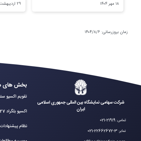
بلگراد
۱۸ مهر ۱۴۰۴
۲۹ اردیبهشت ۱۴۰۵
زمان بروزرسانی
:
۱۴۰۴/۸/۶
بخش های م
تقویم اکسپو سنت
شرکت سهامی نمایشگاه بین المللی جمهوری اسلامی
ایران
اکسپو بلگراد 2027
021-21919
تماس
:
نظام پیشنهادات
021-22662672-3
نمابر
: