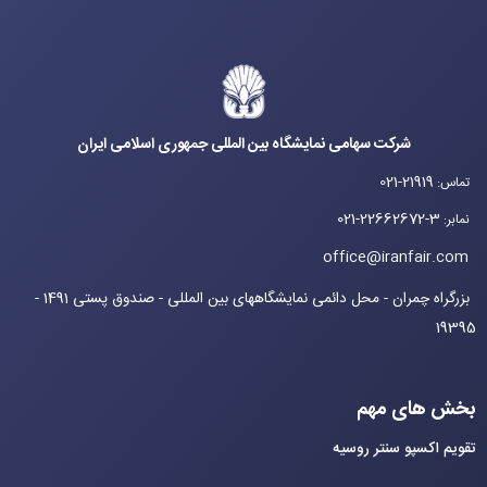
شرکت سهامی نمایشگاه بین المللی جمهوری اسلامی ایران
021-21919
تماس
:
021-22662672-3
نمابر
:
office@iranfair.com
بزرگراه چمران - محل دائمی نمایشگاههای بین المللی - صندوق پستی 1491 -
19395
بخش های مهم
تقویم اکسپو سنتر روسیه