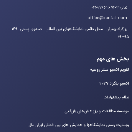
021-22662672-3
نمابر
:
office@iranfair.com
بزرگراه چمران - محل دائمی نمایشگاههای بین المللی - صندوق پستی 1491 -
19395
بخش های مهم
تقویم اکسپو سنتر روسیه
اکسپو بلگراد 2027
نظام پیشنهادات
موسسه مطالعات و پژوهش‌های بازرگانی
وبسایت رسمی نمایشگاهها و همایش های بین‌ المللی ایران مال