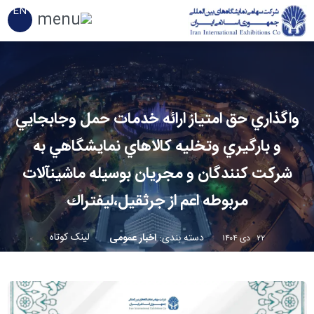
EN
واگذاري حق امتياز ارائه خدمات حمل وجابجايي
و بارگيري وتخليه كالاهاي نمايشگاهي به
شركت كنندگان و مجريان بوسيله ماشين‏آلات
مربوطه اعم از جرثقيل،ليفتراك
لینک کوتاه
دسته بندی
:
اخبار عمومی
۲۲ دی ۱۴۰۴