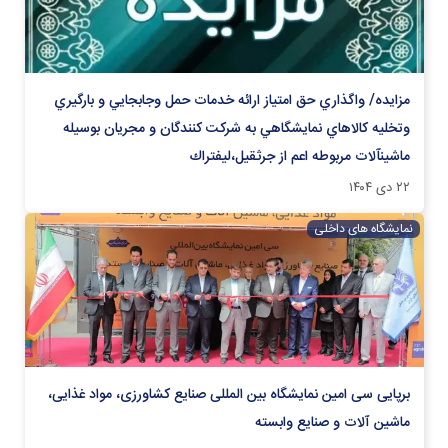
مزایده/ واگذاري حق امتياز ارائه خدمات حمل وجابجايي و بارگيري
وتخليه كالاهاي نمايشگاهي به شركت كنندگان و مجريان بوسيله
ماشين‏آلات مربوطه اعم از جرثقيل،ليفتراك
۲۲ دی ۱۴۰۴
نمایشگاه های داخلی
برپایی سى امين نمایشگاه بین المللی صنایع كشاورزى، مواد غذايى،
ماشين آلات و صنايع وابسته