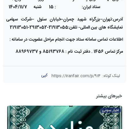
ستاد ایران:
: 15
شنبه
1404/11/7
آدرس:تهران
–
بزرگراه شهید چمران-خیابان سئول
–
شرکت سهامی
نمایشگاه های بین المللی- تلفن:21913055-2913052-21913051
اطلاعات تماس سامانه ستاد جهت انجام مراحل عضویت در سامانه :
مرکز تماس 1456 . دفتر ثبت نام : 85193768 و 88969737
کپی
لینک کوتاه
:
https://iranfair.com/p/914
خبرهای بیشتر
اخبار عمومی