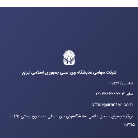
شرکت سهامی نمایشگاه بین المللی جمهوری اسلامی ایران
021-21919
تماس
:
021-22662672-3
نمابر
:
office@iranfair.com
بزرگراه چمران - محل دائمی نمایشگاههای بین المللی - صندوق پستی 1491 -
19395