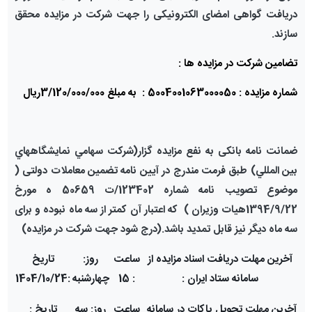
دریافت گواهی امضای الکترونیکی را جهت شرکت در مزایده
محقق
سازند.
تضامین شرکت در مزایده ها :
شماره مزایده : 5004001063000050 : به مبلغ 3/120/000/000ریال
ضمانت نامه بانکی به نفع مزایده گزار(شركت سهامي نمايشگاههاي
بين المللي) طبق فرمت مندرج در آیین نامه تضمین معاملات دولتی
(
موضوع تصویب نامه شماره 123402/ت 50659 ه مورخ
1394/9/22هیات وزیران )
كه اعتبار آن كمتر از سه ماه نبوده و برای
سه ماه دیگر نیز قابل تمدید باشد.(درج شود جهت شرکت در مزایده)
آخرین مهلت دریافت اسناد مزایده از
ساعت
روز:
تاریخ
سامانه ستاد ایران :
: 15
چهارشنبه
:1404/10/24
آخرین مهلت تحویل پاکات در سامانه
ساعت
روز: سه
تاریخ :