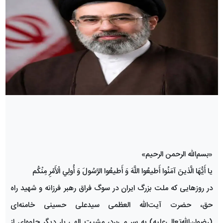
«بسم‌الله الرحمن الرحیم»
يا أَيُّهَا الَّذينَ آمَنُوا أَطيعُوا اللَّهَ وَ أَطيعُوا الرَّسُولَ وَ أُولِي الْأَمْرِ مِنْكُم‌
در روزهایی که ملت بزرگ ایران در سوگ فراق رهبر فرزانه و شهید راه
حق، حضرت آیت‌الله العظمی سیدعلی حسینی خامنه‌ای
(رضوان‌الله‌تعالی‌علیه) به سر می‌برد، مشیت الهی بار دیگر جلوه‌ای از