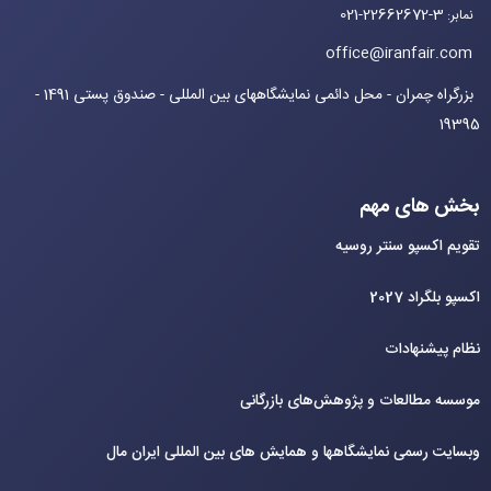
021-22662672-3
نمابر
:
office@iranfair.com
بزرگراه چمران - محل دائمی نمایشگاههای بین المللی - صندوق پستی 1491 -
19395
بخش های مهم
تقویم اکسپو سنتر روسیه
اکسپو بلگراد 2027
نظام پیشنهادات
موسسه مطالعات و پژوهش‌های بازرگانی
وبسایت رسمی نمایشگاهها و همایش های بین‌ المللی ایران مال