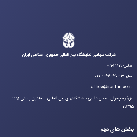
شرکت سهامی نمایشگاه بین المللی جمهوری اسلامی ایران
021-21919
تماس
:
021-22662672-3
نمابر
:
office@iranfair.com
بزرگراه چمران - محل دائمی نمایشگاههای بین المللی - صندوق پستی 1491 -
19395
بخش های مهم