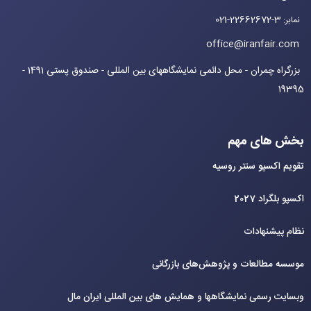
021-22662672-3
نمابر
:
office@iranfair.com
بزرگراه چمران - محل دائمی نمایشگاههای بین المللی - صندوق پستی 1491 -
19395
بخش های مهم
تقویم اکسپو سنتر روسیه
اکسپو بلگراد 2027
نظام پیشنهادات
موسسه مطالعات و پژوهش‌های بازرگانی
وبسایت رسمی نمایشگاهها و همایش های بین‌ المللی ایران مال