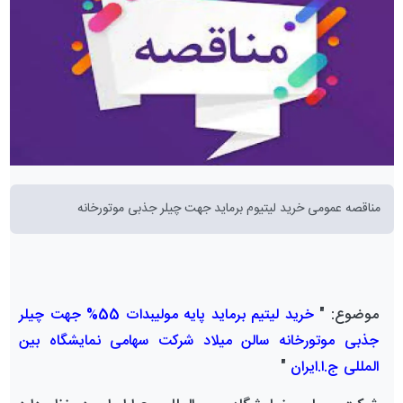
مناقصه عمومی خرید لیتیوم برماید جهت چیلر جذبی موتورخانه
"
موضوع:
خرید لیتیم برماید پایه مولیبدات 55% جهت چیلر
جذبی موتورخانه سالن میلاد شرکت سهامی نمایشگاه بین
"
المللی ج.ا.ایران