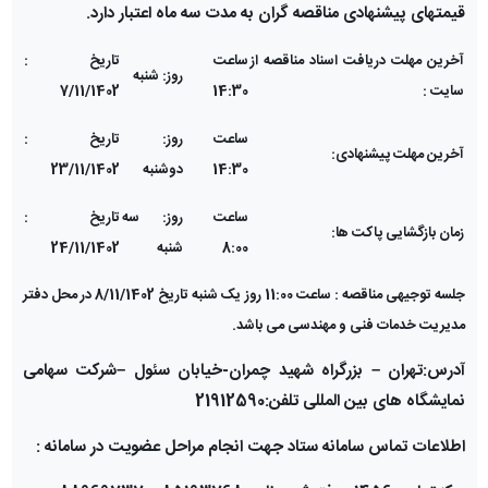
قیمت­های پیشنهادی مناقصه گران به مدت سه ماه اعتبار دارد.
آخرین مهلت دریافت اسناد مناقصه از
ساعت
تاریخ :
روز: شنبه
سایت :
14:30
7/11/1402
ساعت
روز:
تاریخ :
آخرین مهلت پیشنهادی:
14:30
دوشنبه
23/11/1402
ساعت
روز: سه
تاریخ :
زمان بازگشایی پاکت ها:
8:00
شنبه
24/11/1402
جلسه توجیهی مناقصه : ساعت 11:00 روز یک شنبه تاریخ 8/11/1402 در محل دفتر
مدیریت خدمات فنی و مهندسی می باشد.
آدرس:تهران
–
بزرگراه شهید چمران-خیابان سئول
–
شرکت سهامی
نمایشگاه های بین المللی تلفن:21912590
اطلاعات تماس سامانه ستاد جهت انجام مراحل عضویت در سامانه :