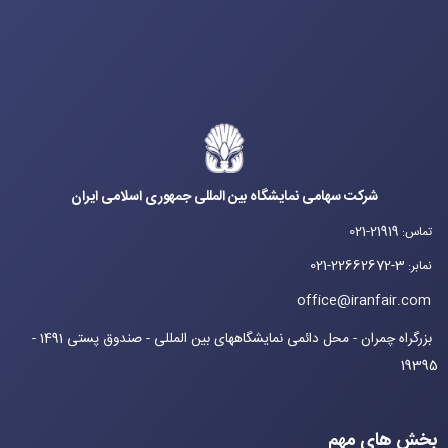
شرکت سهامی نمایشگاه بین المللی جمهوری اسلامی ایران
021-21919
تماس
:
021-22662672-3
نمابر
:
office@iranfair.com
بزرگراه چمران - محل دائمی نمایشگاههای بین المللی - صندوق پستی 1491 -
19395
بخش های مهم