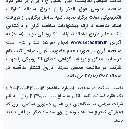
شرکت سهامی
نمایشگاه بین المللی ج.ا.ایران
در نظر دارد
مناقصه
عمومی فوق الذکر را از طریق سامانه تدارکات
الکترونیکی دولت برگزار نماید. کلیه مراحل برگزاری از دریافت
اسناد
مناقصه
تا ارائه پیشنهادات
مناقصه
گران و بازگشایی
پاکت ها از طریق سامانه تدارکات الکترونیکی دولت (ستاد) به
آدرس
انجام خواهد شد و لازم است
www.setadiran.ir
مناقصه گران
در صورت عدم عضویت قبلی، مراحل ثبت نام
در سایت مذکور و دریافت گواهی امضای الکترونیکی را جهت
شرکت در
مناقصه
محقق سازند. تاریخ انتشار
مناقصه
در
سامانه 27/10/1402 می باشد.
تضمین شرکت در
مناقصه
: (شماره
مناقصه
: 2002001063000016 )
یک فقره ضمانت نامه بانکی به مبلغ 2.230.000.000 ریال به نام
شرکت سهامی نمایشگاههای بین المللی جمهوری اسلامی ایران که
اعتبار آن کمتر از سه ماه نبوده و برای سه ماه دیگر نیز قابل تمدید
باشد.