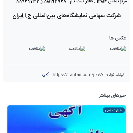
مرکز تماس 1456 . دفتر ثبت نام : 85193768 و 88969737
شرکت سهامی نمایشگاه‌های بین‌المللی ج.ا.ایران
عکس ها
کپی
لینک کوتاه
:
https://iranfair.com/p/197
خبرهای بیشتر
اخبار عمومی