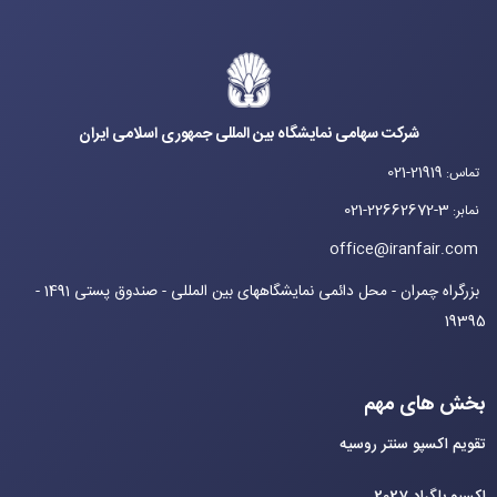
شرکت سهامی نمایشگاه بین المللی جمهوری اسلامی ایران
021-21919
تماس
:
021-22662672-3
نمابر
:
office@iranfair.com
بزرگراه چمران - محل دائمی نمایشگاههای بین المللی - صندوق پستی 1491 -
19395
بخش های مهم
تقویم اکسپو سنتر روسیه
اکسپو بلگراد 2027