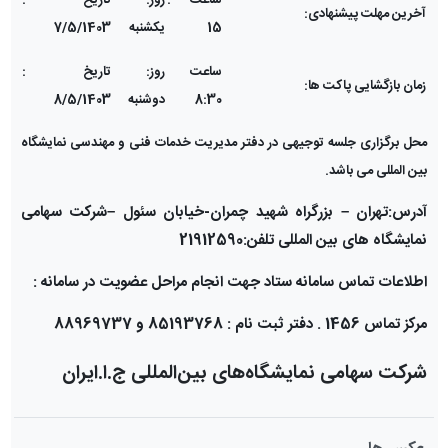
ساعت :
روز:
تاریخ :
آخرین مهلت پیشنهادی:
15
یکشنبه
7/5/1403
ساعت
روز:
تاریخ :
زمان بازگشایی پاکت ها:
8:30
دوشنبه
8/5/1403
محل برگزاری جلسه توجیهی در دفتر مدیریت خدمات فنی و مهندسی نمایشگاه
بین المللی می باشد.
آدرس:تهران
–
بزرگراه شهید چمران-خیابان سئول
–
شرکت سهامی
نمایشگاه های بین المللی تلفن:21912590
اطلاعات تماس سامانه ستاد جهت انجام مراحل عضویت در سامانه :
مرکز تماس 1456 . دفتر ثبت نام : 85193768 و 88969737
شرکت سهامی نمایشگاه‌های بین‌المللی ج.ا.ایران