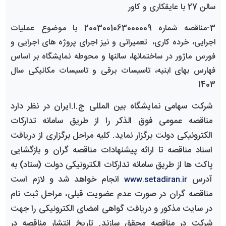
سالن 27 با عایقکاری و کاور
3-مناقصه شماره 2003001063000009 با موضوع
عملیات
اجرایی، خرده کاری، تعمیراتی و نیز اجرای پروژه های اجرایی و
فورس ماژور در ساختمانها، سالنها و محوطه نمایشگاه بر اساس
فهارس بهای ابنیه، تاسیسات برقی و تاسیسات مکانیکی سال
1403
شرکت سهامی
نمایشگاه بین المللی ج.ا.ایران
در نظر دارد
مناقصه
عمومی فوق الذکر را از طریق سامانه تدارکات
الکترونیکی دولت برگزار نماید. کلیه مراحل برگزاری از دریافت
اسناد
مناقصه
تا ارائه پیشنهادات
مناقصه
گران و بازگشایی
پاکت ها از طریق سامانه تدارکات الکترونیکی دولت (ستاد) به
آدرس
انجام خواهد شد و لازم است
www.setadiran.ir
مناقصه گران
در صورت عدم عضویت قبلی، مراحل ثبت نام
در سایت مذکور و دریافت گواهی امضای الکترونیکی را جهت
شرکت در
مناقصه
محقق سازند. تاریخ انتشار
مناقصه
در