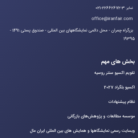
021-22662672-3
نمابر
:
office@iranfair.com
بزرگراه چمران - محل دائمی نمایشگاههای بین المللی - صندوق پستی 1491 -
19395
بخش های مهم
تقویم اکسپو سنتر روسیه
اکسپو بلگراد 2027
نظام پیشنهادات
موسسه مطالعات و پژوهش‌های بازرگانی
وبسایت رسمی نمایشگاهها و همایش های بین‌ المللی ایران مال