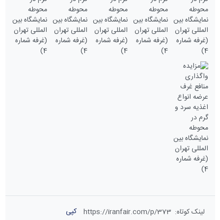
کپی
لینک کوتاه
:
https://iranfair.com/p/373