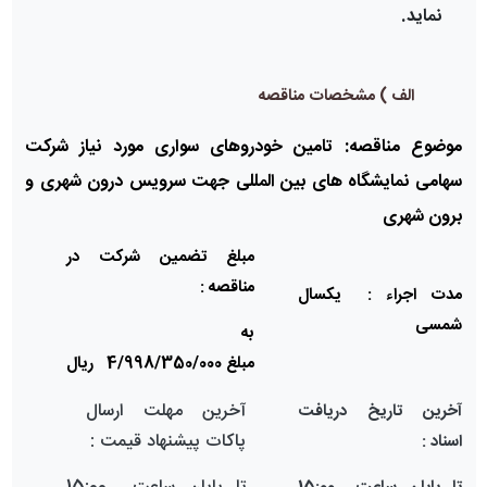
نمايد.
الف ) مشخصات مناقصه
موضوع مناقصه:
تامین خودرو
های
سواری مورد نیاز شرکت
سهامی نمایشگاه های بین المللی جهت سرویس درون شهری و
برون شهری
مبلغ تضمين شرکت در
مناقصه :
مدت اجراء :
یکسال
شمسی
به
مبلغ
4/998/350/000
ریال
آخرين مهلت ارسال
آخرین تاريخ دریافت
پاكات پيشنهاد قيمت :
اسناد :