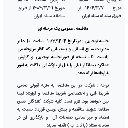
تا پایان ساعت 15:00
تا پایان ساعت 15:00
مورخ 1404/3/21
از طریق
مورخ 1404/3/7 از
سامانه ستاد
ایران
طریق سامانه ستاد ایران
مناقصه : عمومی یک مرحله ای
جلسه توجیهی : در تاریخ 10/3/1404 ساعت 10 دفتر
مدیریت منابع انسانی و پشتیبانی که ناظر مربوطه می
بایست یک نسخه از صورتجلسه توجیهی و گزارش
عملکرد پیمانکار قبلی را قبل از بازگشایی پاکات به امور
قراردادها ارائه دهد.
توجه : شرکت در این مناقصه به منزله قبولی تمامی
شرایط فنی و اختصاصی شرایط مناقصه و قرارداد فیما
بین خواهد بود. لازم است کلیه شرکت کنندگان ضمن
مطالعه شرایط مناقصه و پیش نویس قرارداد نسبت به
امضاء و مهر تمامی صفحات آن
و بارگذاری آن در
سامانه ستاد (پاکات ب )
اقدام نمایند.