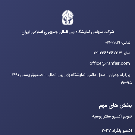
شرکت سهامی نمایشگاه بین المللی جمهوری اسلامی ایران
021-21919
تماس
:
021-22662672-3
نمابر
:
office@iranfair.com
بزرگراه چمران - محل دائمی نمایشگاههای بین المللی - صندوق پستی 1491 -
19395
بخش های مهم
تقویم اکسپو سنتر روسیه
اکسپو بلگراد 2027